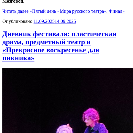
Мозговой.
Читать далее
«Пятый день «Мира русского театра». Финал»
Опубликовано
11.09.2025
14.09.2025
Дневник фестиваля: пластическая
драма, предметный театр и
«Прекрасное воскресенье для
пикника»