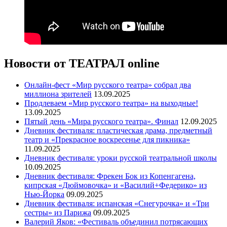
Новости от ТЕАТРАЛ online
Онлайн-фест «Мир русского театра» собрал два
миллиона зрителей
13.09.2025
Продлеваем «Мир русского театра» на выходные!
13.09.2025
Пятый день «Мира русского театра». Финал
12.09.2025
Дневник фестиваля: пластическая драма, предметный
театр и «Прекрасное воскресенье для пикника»
11.09.2025
Дневник фестиваля: уроки русской театральной школы
10.09.2025
Дневник фестиваля: Фрекен Бок из Копенгагена,
кипрская «Дюймовочка» и «Василий+Федерико» из
Нью-Йорка
09.09.2025
Дневник фестиваля: испанская «Снегурочка» и «Три
сестры» из Парижа
09.09.2025
Валерий Яков: «Фестиваль объединил потрясающих