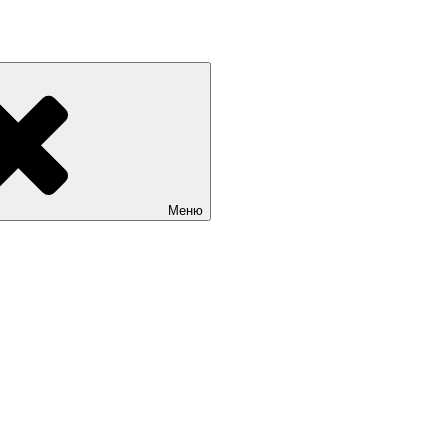
«Мир театрала»
Меню