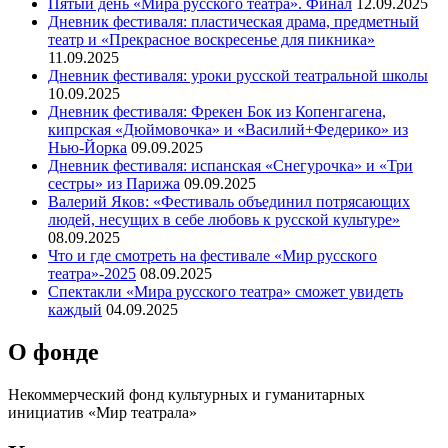
Пятый день «Мира русского театра». Финал
12.09.2025
Дневник фестиваля: пластическая драма, предметный
театр и «Прекрасное воскресенье для пикника»
11.09.2025
Дневник фестиваля: уроки русской театральной школы
10.09.2025
Дневник фестиваля: Фрекен Бок из Копенгагена,
кипрская «Дюймовочка» и «Василий+Федерико» из
Нью-Йорка
09.09.2025
Дневник фестиваля: испанская «Снегурочка» и «Три
сестры» из Парижа
09.09.2025
Валерий Яков: «Фестиваль объединил потрясающих
людей, несущих в себе любовь к русской культуре»
08.09.2025
Что и где смотреть на фестивале «Мир русского
театра»-2025
08.09.2025
Спектакли «Мира русского театра» сможет увидеть
каждый
04.09.2025
О фонде
Некоммерческий фонд культурных и гуманитарных
инициатив «Мир театрала»