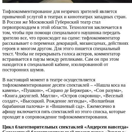
Тифлокомментирование для незрячих зрителей является
привычной услугой в театрах и кинотеатрах западных стран.
В России же Московский Губернский театр стал
первопроходцем в этой области. Технология заключается в
том, чтобы при помощи специального наушника передать
зрителю все, что происходит на сцене: тифлокомментатор
рассказывает о переменах декораций, мизансценах, действиях
героев и многом другом. Для этого пишется специальный
текст. Чтобы не перекрывать голоса актеров, комментатор
встраивается в паузы между репликами. Сам он при этом
находится в специальной кабине, изолированной от
посторонних шумов.
В настоящий момент в театре осуществляется
тифлокомментирование десяти спектаклей – «Нашла коса на
камень», «Пушкин», «Сирано де Бержерак», «Сон разума»,
«Книга джунглей. Маугли», «Остров сокровищ», «Веселый
солдат», «Высоцкий. Рождение легенды», «Волшебная
барабанная палочка» и «Вишневый сад». Ежемесячно в
афишу включается пять спектаклей из этого списка, которые
проходят в сопровождение тифлокомментирования.
Цикл благотворительных спектаклей «Андерсен навсегда»