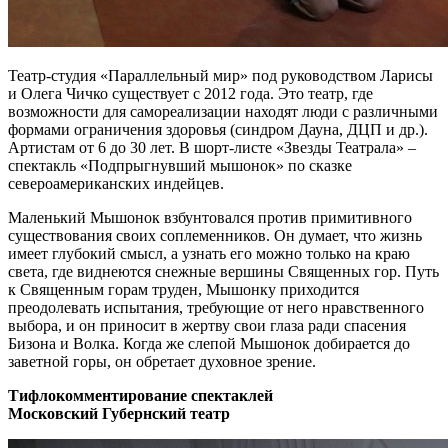
Театр-студия «Параллельный мир» под руководством Ларисы
и Олега Чичко существует с 2012 года. Это театр, где
возможности для самореализации находят люди с различными
формами ограничения здоровья (синдром Дауна, ДЦП и др.).
Артистам от 6 до 30 лет. В шорт-листе «Звезды Театрала» –
спектакль «Подпрыгнувший мышонок» по сказке
североамериканских индейцев.
Маленький Мышонок взбунтовался против примитивного
существования своих соплеменников. Он думает, что жизнь
имеет глубокий смысл, а узнать его можно только на краю
света, где виднеются снежные вершины Священных гор. Путь
к Священным горам труден, Мышонку приходится
преодолевать испытания, требующие от него нравственного
выбора, и он приносит в жертву свои глаза ради спасения
Бизона и Волка. Когда же слепой Мышонок добирается до
заветной горы, он обретает духовное зрение.
Тифлокомментирование спектаклей
Московский Губернский театр