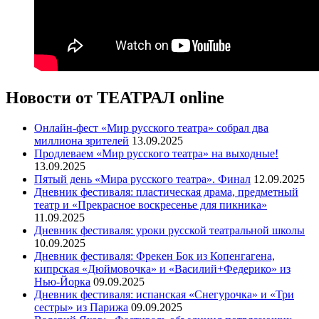
Новости от ТЕАТРАЛ online
Онлайн-фест «Мир русского театра» собрал два
миллиона зрителей
13.09.2025
Продлеваем «Мир русского театра» на выходные!
13.09.2025
Пятый день «Мира русского театра». Финал
12.09.2025
Дневник фестиваля: пластическая драма, предметный
театр и «Прекрасное воскресенье для пикника»
11.09.2025
Дневник фестиваля: уроки русской театральной школы
10.09.2025
Дневник фестиваля: Фрекен Бок из Копенгагена,
кипрская «Дюймовочка» и «Василий+Федерико» из
Нью-Йорка
09.09.2025
Дневник фестиваля: испанская «Снегурочка» и «Три
сестры» из Парижа
09.09.2025