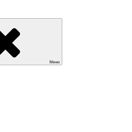
«Мир театрала»
Меню