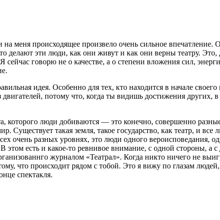
 на меня происходящее произвело очень сильное впечатление. Оч
то делают эти люди, как они живут и как они верны театру. Это,
 Я сейчас говорю не о качестве, а о степени вложения сил, энерг
е.
авильная идея. Особенно для тех, кто находится в начале своег
двигателей, потому что, когда ты видишь достижения других, в т
а, которого люди добиваются — это конечно, совершенно разные 
ир. Существует такая земля, такое государство, как театр, и все
всех очень разных уровнях, это люди одного вероисповедания, од
 В этом есть и какое-то ревнивое внимание, с одной стороны, а 
рганизованнго журналом «Театрал». Когда никто ничего не выигр
ому, что происходит рядом с тобой. Это я вижу по глазам людей,
конце спектакля.