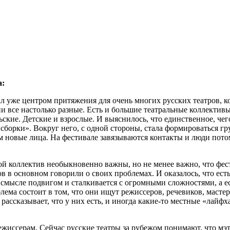
а:
ал уже центром притяжения для очень многих русских театров, к
ни все настолько разные. Есть и большие театральные коллектив
ские. Детские и взрослые. И выяснилось, что единственное, чего
й сборки». Вокруг него, с одной стороны, стала формироваться 
ем новые лица. На фестивале завязываются контакты и люди пот
ой коллектив необыкновенно важны, но не менее важно, что фес
ов в основном говорили о своих проблемах. И оказалось, что ест
о смысле подвигом и сталкивается с огромными сложностями, а е
лема состоит в том, что они ищут режиссеров, речевиков, масте
рассказывает, что у них есть, и иногда какие-то местные «лай
ежиссерам. Сейчас русские театры за рубежом понимают, что мэт