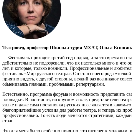
Театровед, профессор Школы-студии МХАТ, Ольга Егошин
— Фестиваль проходит третий год подряд, и за это время он ст
действительно не подозревали, что их настолько много и что о
лет, и которые, только возникли. Профессиональные и любитель
фестиваль «Мир русского театра». Он стал своего рода «точко
приятно видеть, с другой стороны, всякий раз возникают совс
обмениваясь планами, проблемами, репертуарами.
Естественно, программа форума и возможность представить св
площадки. В частности, на круглом столе, представители театр
языке и даже сама постановка русских пьес является в каком-т
благоприятнейшие условия для работы театра, и теперь их проб
профессионально. То есть люди меняются стратегиями, каждый 
стран.
Что для меня было особенно приятно, это интерес к молодым р