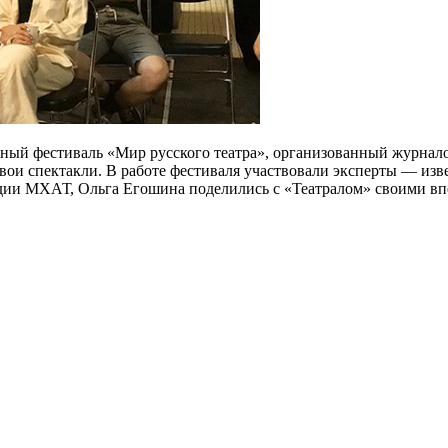
ый фестиваль «Мир русского театра», организованный журналом
 свои спектакли. В работе фестиваля участвовали эксперты — из
дии МХАТ, Ольга Егошина поделились с «Театралом» своими вп