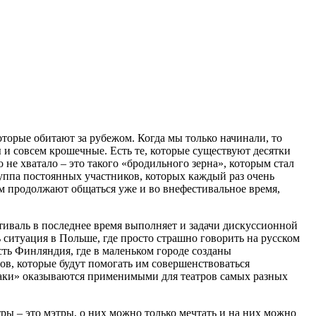
оторые обитают за рубежом. Когда мы только начинали, то
ы и совсем крошечные. Есть те, которые существуют десятки
 не хватало – это такого «бродильного зерна», которым стал
группа постоянных участников, которых каждый раз очень
ом продолжают общаться уже и во внефестивальное время,
тиваль в последнее время выполняет и задачи дискуссионной
ь ситуация в Польше, где просто страшно говорить на русском
сть Финляндия, где в маленьком городе созданы
ров, которые будут помогать им совершенствоваться
фхаки» оказываются применимыми для театров самых разных
ры – это мэтры, о них можно только мечтать и на них можно