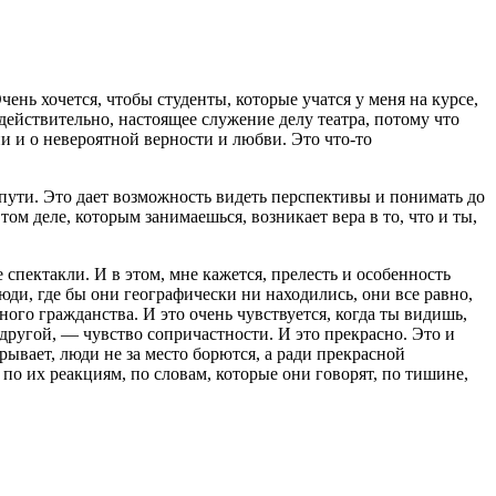
ень хочется, чтобы студенты, которые учатся у меня на курсе,
 действительно, настоящее служение делу театра, потому что
ии и о невероятной верности и любви. Это что-то
о пути. Это дает возможность видеть перспективы и понимать до
ом деле, которым занимаешься, возникает вера в то, что и ты,
спектакли. И в этом, мне кажется, прелесть и особенность
 люди, где бы они географически ни находились, они все равно,
ного гражданства. И это очень чувствуется, когда ты видишь,
с другой, — чувство сопричастности. И это прекрасно. Это и
ывает, люди не за место борются, а ради прекрасной
 по их реакциям, по словам, которые они говорят, по тишине,