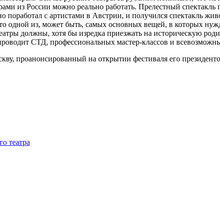
ерами из России можно реально работать. Прелестный спектакль 
 поработал с артистами в Австрии, и получился спектакль живой
что одной из, может быть, самых основных вещей, в которых нуж
еатры должны, хотя бы изредка приезжать на историческую роди
проводит СТД, профессиональных мастер-классов и всевозможн
скву, проанонсированный на открытии фестиваля его президент
го театра