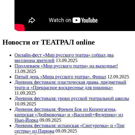
Новости от ТЕАТРАЛ online
Онлайн-фест «Мир русского театра» собрал два
миллиона зрителей
13.09.2025
Продлеваем «Мир русского театра» на выходные!
13.09.2025
Пятый день «Мира русского театра». Финал
12.09.2025
Дневник фестиваля: пластическая драма, предметный
театр и «Прекрасное воскресенье для пикника»
11.09.2025
Дневник фестиваля: уроки русской театральной школы
10.09.2025
Дневник фестиваля: Фрекен Бок из Копенгагена,
кипрская «Дюймовочка» и «Василий+Федерико» из
Нью-Йорка
09.09.2025
Дневник фестиваля: испанская «Снегурочка» и «Три
сестры» из Парижа
09.09.2025