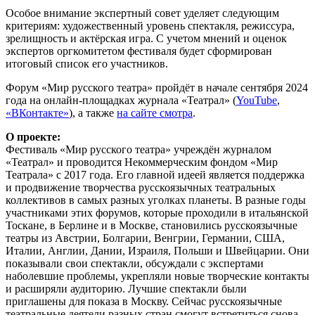
Особое внимание экспертный совет уделяет следующим
критериям: художественный уровень спектакля, режиссура,
зрелищность и актёрская игра. С учетом мнений и оценок
экспертов оргкомитетом фестиваля будет сформирован
итоговый список его участников.
Форум «Мир русского театра» пройдёт в начале сентября 2024
года на онлайн-площадках журнала «Театрал» (
YouTube
,
«ВКонтакте»
), а также
на сайте смотра
.
О проекте:
Фестиваль «Мир русского театра» учреждён журналом
«Театрал» и проводится Некоммерческим фондом «Мир
Театрала» с 2017 года. Его главной идеей является поддержка
и продвижение творчества русскоязычных театральных
коллективов в самых разных уголках планеты. В разные годы
участниками этих форумов, которые проходили в итальянской
Тоскане, в Берлине и в Москве, становились русскоязычные
театры из Австрии, Болгарии, Венгрии, Германии, США,
Италии, Англии, Дании, Израиля, Польши и Швейцарии. Они
показывали свои спектакли, обсуждали с экспертами
наболевшие проблемы, укрепляли новые творческие контакты
и расширяли аудиторию. Лучшие спектакли были
приглашены для показа в Москву. Сейчас русскоязычные
театральные деятели разных стран смогут встретиться снова –