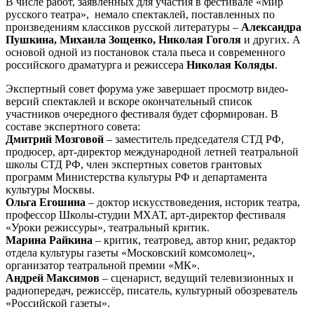
В числе работ, заявленных для участия в фестивале «Мир
русского театра», немало спектаклей, поставленных по
произведениям классиков русской литературы –
Александра
Пушкина, Михаила Зощенко, Николая Гоголя
и других. А
основой одной из постановок стала пьеса и современного
российского драматурга и режиссера
Николая Коляды
.
Экспертный совет форума уже завершает просмотр видео-
версий спектаклей и вскоре окончательный список
участников очередного фестиваля будет сформирован. В
составе экспертного совета:
Дмитрий Мозговой
– заместитель председателя СТД РФ,
продюсер, арт-директор международной летней театральной
школы СТД РФ, член экспертных советов грантовых
программ Министерства культуры РФ и департамента
культуры Москвы.
Ольга Егошина
– доктор искусствоведения, историк театра,
профессор Школы-студии МХАТ, арт-директор фестиваля
«Уроки режиссуры», театральный критик.
Марина Райкина
– критик, театровед, автор книг, редактор
отдела культуры газеты «Московский комсомолец»,
организатор театральной премии «МК».
Андрей Максимов
– сценарист, ведущий телевизионных и
радиопередач, режиссёр, писатель, культурный обозреватель
«Российской газеты».