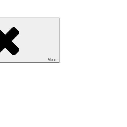
«Мир театрала»
Меню