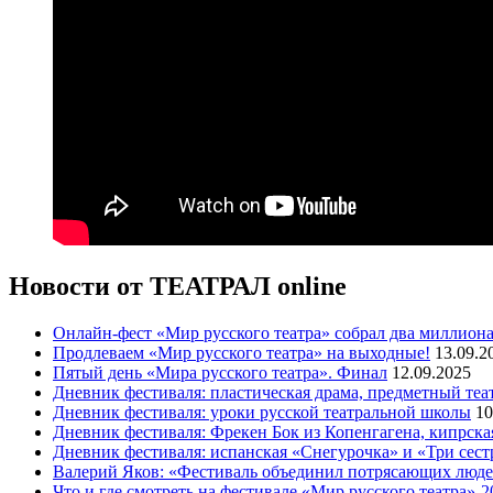
Новости от ТЕАТРАЛ online
Онлайн-фест «Мир русского театра» собрал два миллиона
Продлеваем «Мир русского театра» на выходные!
13.09.2
Пятый день «Мира русского театра». Финал
12.09.2025
Дневник фестиваля: пластическая драма, предметный теа
Дневник фестиваля: уроки русской театральной школы
10
Дневник фестиваля: Фрекен Бок из Копенгагена, кипрс
Дневник фестиваля: испанская «Снегурочка» и «Три сес
Валерий Яков: «Фестиваль объединил потрясающих людей
Что и где смотреть на фестивале «Мир русского театра»-2