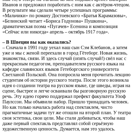
Иванов и предложил поработать с ним как с актёром-чтецом.
В результате мы сделали четыре успешных программы:
«Мальчики» по роману Достоевского «Братья Карамазовы»,
«Белинский читает «Бориса Годунова» Пушкина»,
драматическая поэма «Пугачев» Есенина и композиция
«Сейчас или никогда» апрель – октябрь 1917 года».
– В Швеции вы как оказались?
– Сначала в 1991 году уехал наш сын Сэм Клебанов, а затем
уже и мы с женой переехали в город Гётеборг. Новая жизнь,
знакомства, связи. И здесь случай (опять случай!) свёл нас с
прекрасным педагогом, преподавателем русского языка на
кафедре славянских языков Гетеборгского университета
Светланой Польской. Она попросила меня прочитать лекцию
студентам об истории русского театра. После этого возникла
идея о создании театра на русском языке, где шведы, играя на
сцене, быстрее и легче осваивали бы разговорную русскую
речь. Эту идею горячо поддержал префект факультета Улоф
Паулссон. Мы объявили набор. Пришло тринадцать человек.
Но как только началась работа над спектаклем, чисто
прагматичные задачи тут же отошли на второй план. У театра
своя эстетика, свои цели. Мы стали добиваться, чтобы наш
даже первый спектакль представлял собой серьёзную
художественную ценность. Думается, нам это удалось.