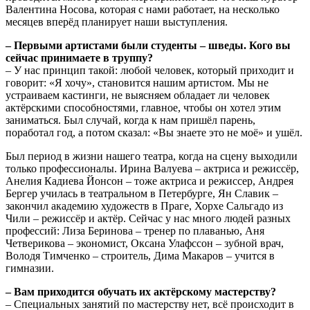
Валентина Носова, которая с нами работает, на несколько
месяцев вперёд планирует наши выступления.
– Первыми артистами были студенты – шведы. Кого вы
сейчас принимаете в труппу?
– У нас принцип такой: любой человек, который приходит и
говорит: «Я хочу», становится нашим артистом. Мы не
устраиваем кастинги, не выясняем обладает ли человек
актёрскими способностями, главное, чтобы он хотел этим
заниматься. Был случай, когда к нам пришёл парень,
поработал год, а потом сказал: «Вы знаете это не моё» и ушёл.
Был период в жизни нашего театра, когда на сцену выходили
только профессионалы. Ирина Валуева – актриса и режиссёр,
Анелия Кадиева Йонсон – тоже актриса и режиссер, Андрея
Бергер училась в театральном в Петербурге, Ян Славик –
закончил академию художеств в Праге, Хорхе Сальгадо из
Чили – режиссёр и актёр. Сейчас у нас много людей разных
профессий: Лиза Беринова – тренер по плаванью, Аня
Четверикова – экономист, Оксана Улафссон – зубной врач,
Володя Тимченко – строитель, Дима Макаров – учится в
гимназии.
– Вам приходится обучать их актёрскому мастерству?
– Специальных занятий по мастерству нет, всё происходит в