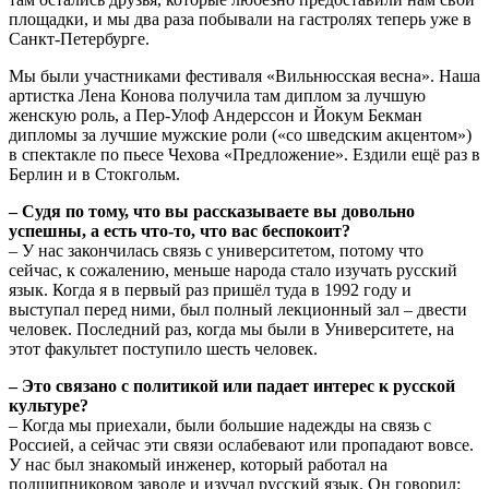
площадки, и мы два раза побывали на гастролях теперь уже в
Санкт-Петербурге.
Мы были участниками фестиваля «Вильнюсская весна». Наша
артистка Лена Конова получила там диплом за лучшую
женскую роль, а Пер-Улоф Андерссон и Йокум Бекман
дипломы за лучшие мужские роли («со шведским акцентом»)
в спектакле по пьесе Чехова «Предложение». Ездили ещё раз в
Берлин и в Стокгольм.
– Судя по тому, что вы рассказываете вы довольно
успешны, а есть что-то, что вас беспокоит?
– У нас закончилась связь с университетом, потому что
сейчас, к сожалению, меньше народа стало изучать русский
язык. Когда я в первый раз пришёл туда в 1992 году и
выступал перед ними, был полный лекционный зал – двести
человек. Последний раз, когда мы были в Университете, на
этот факультет поступило шесть человек.
– Это связано с политикой или падает интерес к русской
культуре?
– Когда мы приехали, были большие надежды на связь с
Россией, а сейчас эти связи ослабевают или пропадают вовсе.
У нас был знакомый инженер, который работал на
подшипниковом заводе и изучал русский язык. Он говорил: