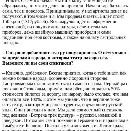
– Никто. С самого начала мы ни к кому за помощью не
обращались, ни у кого денег не просили. Начали зарабатывать
сами, так и повелось. Принципиально, у нас артисты денег не
получают, в том числе и я. Мы продаём билеты. Билет стоит
150 крон (1317рублей). Вся выручка идёт на оформление
спектаклей, на покупку аппаратуры, осветительных
приборов, даже швейную машинку приобрели и сами
подгоняли под себя костюмы, а также на оплату гастрольных
поездок.
– Гастроли добавляют театру популярности. О нём узнают
за пределами города, в котором театр находиться.
Вывозите ли вы свои спектакли?
– Конечно, добавляют. Всегда приятно, когда о тебе знает, как
можно больше народа, особенно с хорошей стороны.
Гастролями мы стали заниматься с самого начала. Первый раз
поехали в Стокгольм, причём, нам обещали оплатить 50%
стоимости билетов за дорогу, но народу было столько, что нам
оплатили все 100%. Потом мы узнали, что в Берлине тоже
есть театр, в котором играют студенты, изучающие русский
язык. Они приехали к нам. Мы дали совместный спектакль
под девизом «Встреча трёх культур» – русской, немецкой и
шведской. Потом мы сами поехали в Германию и играли там в
Гамбурге и Берлине. Поскольку я и моя жена из Ленинграда,
там остались друзья, которые любезно предоставили нам свои