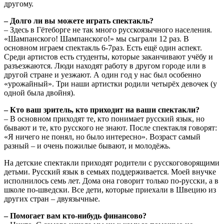
другому.
– Долго ли вы можете играть спектакль?
– Здесь в Гётеборге не так много русскоязычного населения.
«Шампанского! Шампанского!» мы сыграли 12 раз. В
основном играем спектакль 6-7раз. Есть ещё один аспект.
Среди артистов есть студенты, которые заканчивают учёбу и
разъезжаются. Люди находят работу в другом городе или в
другой стране и уезжают. А один год у нас был особенно
«урожайный». Три наши артистки родили четырёх девочек (у
одной была двойня).
– Кто ваш зритель, кто приходит на ваши спектакли?
– В основном приходят те, кто понимает русский язык, но
бывают и те, кто русского не знают. После спектакля говорят:
«Я ничего не понял, но было интересно». Возраст самый
разный – и очень пожилые бывают, и молодёжь.
На детские спектакли приходят родители с русскоговорящими
детьми. Русский язык в семьях поддерживается. Моей внучке
исполнилось семь лет. Дома она говорит только по-русски, а в
школе по-шведски. Все дети, которые приехали в Швецию из
других стран – двуязычные.
– Помогает вам кто-нибудь финансово?