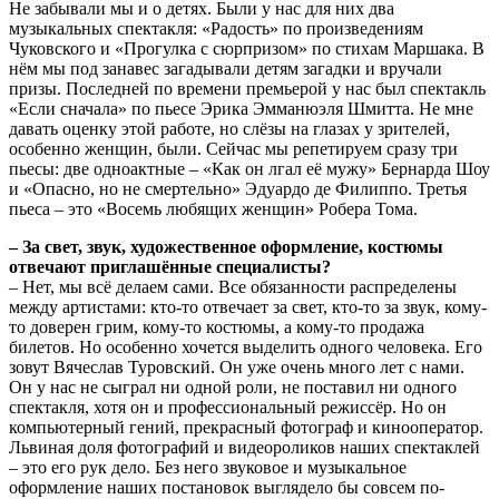
Не забывали мы и о детях. Были у нас для них два
музыкальных спектакля: «Радость» по произведениям
Чуковского и «Прогулка с сюрпризом» по стихам Маршака. В
нём мы под занавес загадывали детям загадки и вручали
призы. Последней по времени премьерой у нас был спектакль
«Если сначала» по пьесе Эрика Эмманюэля Шмитта. Не мне
давать оценку этой работе, но слёзы на глазах у зрителей,
особенно женщин, были. Сейчас мы репетируем сразу три
пьесы: две одноактные – «Как он лгал её мужу» Бернарда Шоу
и «Опасно, но не смертельно» Эдуардо де Филиппо. Третья
пьеса – это «Восемь любящих женщин» Робера Тома.
– За свет, звук, художественное оформление, костюмы
отвечают приглашённые специалисты?
– Нет, мы всё делаем сами. Все обязанности распределены
между артистами: кто-то отвечает за свет, кто-то за звук, кому-
то доверен грим, кому-то костюмы, а кому-то продажа
билетов. Но особенно хочется выделить одного человека. Его
зовут Вячеслав Туровский. Он уже очень много лет с нами.
Он у нас не сыграл ни одной роли, не поставил ни одного
спектакля, хотя он и профессиональный режиссёр. Но он
компьютерный гений, прекрасный фотограф и кинооператор.
Львиная доля фотографий и видеороликов наших спектаклей
– это его рук дело. Без него звуковое и музыкальное
оформление наших постановок выглядело бы совсем по-