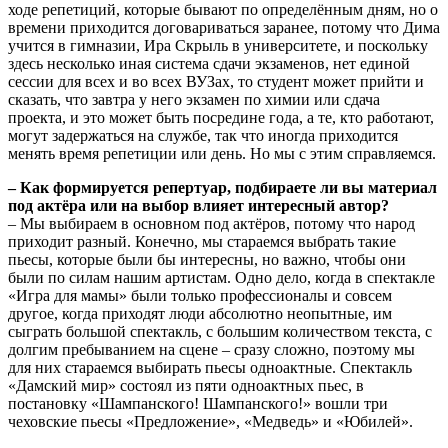
ходе репетиций, которые бывают по определённым дням, но о
времени приходится договариваться заранее, потому что Дима
учится в гимназии, Ира Скрыль в университете, и поскольку
здесь несколько иная система сдачи экзаменов, нет единой
сессии для всех и во всех ВУЗах, то студент может прийти и
сказать, что завтра у него экзамен по химии или сдача
проекта, и это может быть посредине года, а те, кто работают,
могут задержаться на службе, так что иногда приходится
менять время репетиции или день. Но мы с этим справляемся.
– Как формируется репертуар, подбираете ли вы материал
под актёра или на выбор влияет интересный автор?
– Мы выбираем в основном под актёров, потому что народ
приходит разный. Конечно, мы стараемся выбрать такие
пьесы, которые были бы интересны, но важно, чтобы они
были по силам нашим артистам. Одно дело, когда в спектакле
«Игра для мамы» были только профессионалы и совсем
другое, когда приходят люди абсолютно неопытные, им
сыграть большой спектакль, с большим количеством текста, с
долгим пребыванием на сцене – сразу сложно, поэтому мы
для них стараемся выбирать пьесы одноактные. Спектакль
«Дамский мир» состоял из пяти одноактных пьес, в
постановку «Шампанского! Шампанского!» вошли три
чеховские пьесы «Предложение», «Медведь» и «Юбилей».