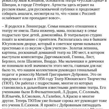
режиссёр Яков Клебанов, основатель театра «Русская сцена» в
Швеции, в городе Гётеборге. Артисты здесь играют на
русском языке, для русскоязычной публики и продолжают
собирать аншлаги, несмотря на то, что «связи c Россией
ослабевают или пропадают вовсе».
– Я родился в Ленинграде. Семья никакого отношения к
театру не имела. Папа инженер, мама, поскольку в семье
подрастало трое детей, домохозяйка. В театральную студию
пошёл за компанию с приятелем. Располагалась она в бывшем
Юсуповском дворце, который в советское время назывался
простенько и со вкусом «Дом учителя». Золотая лепнина,
картины, роскошный домашний театр на 180 мест, в котором
выступали композиторы Даргомыжский, Глинка, Лист,
Берлиоз, пели Шаляпин, Виардо. Мы мальчишки и девчонки
не понимали всей значимости этого места, главным для нас
было то, что нашим коллективом руководил гениальный
педагог и режиссёр Матвей Григорьевич Дубровин. Это он
придумал и создал в 1956 году Театр Юношеского Творчества
(ТЮТ). Он работал с подростками, многие из которых
становились в дальнейшем известными деятелями театра. Его
учениками были В.Фильштинский, Л.Додин, С.Соловьёв,
В.Ильичёв, Б.Смолкин, А.Галибин, А.Краско и многие
другие. Теперь ТЮТом уже больше сорока лет руководит тоже
его ученик Е.Сазонов. Я провёл с Дубровиным пятнадцать