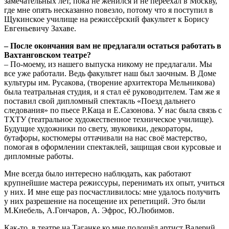
замечательных лет, пока не женился и не переехал в Москву,
где мне опять несказанно повезло, потому что я поступил в
Щукинское училище на режиссёрский факультет к Борису
Евгеньевичу Захаве.
– После окончания вам не предлагали остаться работать в
Вахтанговском театре?
– По-моему, из нашего выпуска никому не предлагали. Мы
все уже работали. Ведь факультет наш был заочным. В Доме
культуры им. Русакова, (творение архитектора Мельникова)
была театральная студия, и я стал её руководителем. Там же я
поставил свой дипломный спектакль «Поезд дальнего
следования» по пьесе Р.Каца и Е.Сазонова. У нас была связь с
ТХТУ (театральное художественное техническое училище).
Будущие художники по свету, звуковики, декораторы,
бутафоры, костюмеры оттачивали на нас своё мастерство,
помогая в оформлении спектаклей, защищая свои курсовые и
дипломные работы.
Мне всегда было интересно наблюдать, как работают
крупнейшие мастера режиссуры, перенимать их опыт, учиться
у них. И мне еще раз посчастливилось: мне удалось получить
у них разрешение на посещение их репетиций. Это были
М.Кнебель, А.Гончаров, А. Эфрос, Ю.Любимов.
Как-то, в театре на Таганке ко мне подошёл артист Валерий