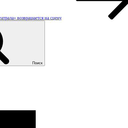
еатрала» возвращается на сцену
Поиск