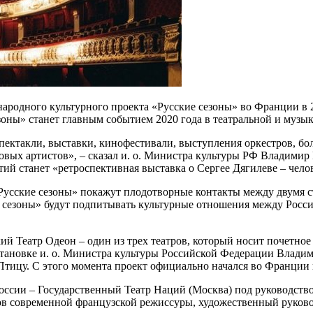
ародного культурного проекта «Русские сезоны» во Франции в 
ны» станет главным событием 2020 года в театральной и музык
спектакли, выставки, кинофестивали, выступления оркестров, б
овых артистов», – сказал и. о. Министра культуры РФ Владимир
ий станет «ретроспективная выставка о Сергее Дягилеве – челов
усские сезоны» покажут плодотворные контакты между двумя ст
ие сезоны» будут подпитывать культурные отношения между Росс
й Театр Одеон – один из трех театров, который носит почетное
становке и. о. Министра культуры Российской Федерации Влад
тицу. С этого момента проект официально начался во Франции и
оссии – Государственный Театр Наций (Москва) под руководств
ов современной французской режиссуры, художественный руково