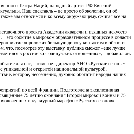
рственного Театра Наций, народный артист РФ Евгений
ктуальны. Наш спектакль – не просто об экологии, он об
о также мы относимся и ко всему окружающему, сжигая все на
выставочного проекта Академии акварели и изящных искусств
 – это событие в мировом образовательном процессе в области
мероприятие «проложит большую дорогу контактам в области
, что, посмотрев эту выставку, публика сможет «еще лучше
аметился в российско-французских отношениях», – добавил он.
событие для нас, – отмечает директор АНО «Русские сезоны»
 с уникальной и открытой национальной культурой.
ствие, которое, несомненно, духовно обогатит народы наших
роприятий по всей Франции. Подготовлена эксклюзивная
освященные 75-летию окончания Второй мировой войны и 75-
 включенных в культурный марафон «Русских сезонов».