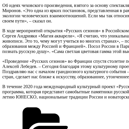
Об идеях чеховского произведения, взятого за основу спектак
Миронов. «Это одна из ярких постановок, представленная в ра
экологии человеческих взаимоотношений. Если мы так относимс
своем пути», – сказал он.
В ходе мероприятий открытия «Русских сезонов» в Российском
Сергея Андрияки «Магия акварели». «Я считаю, что уникальная
живописи. Это то, чему могут учиться во многих странах», –
образования между Россией и Францией». Посол России в Пари
познать русскую душу». «Сама светлая цветовая гамма этой вы
«Проведение «Русских сезонов» во Франции спустя столетие по
Алексей Лебедев. – Сегодня благодаря этому культурному прое
Поздравляю нас с началом грандиозного культурного события 
стран, сделает нас ближе к искусству, образованнее, утонченне
В течение 2020 года международный культурный проект «Русс
программа, которая представит самобытные памятники русско
летию ЮНЕСКО, национальные традиции России и новаторские