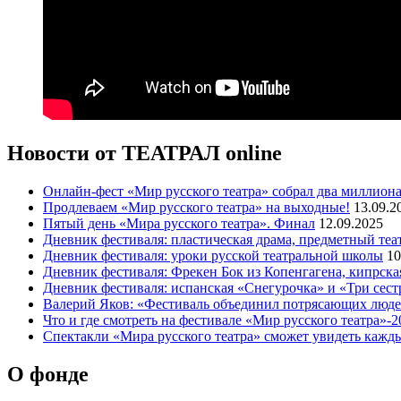
Новости от ТЕАТРАЛ online
Онлайн-фест «Мир русского театра» собрал два миллиона
Продлеваем «Мир русского театра» на выходные!
13.09.2
Пятый день «Мира русского театра». Финал
12.09.2025
Дневник фестиваля: пластическая драма, предметный теа
Дневник фестиваля: уроки русской театральной школы
10
Дневник фестиваля: Фрекен Бок из Копенгагена, кипрс
Дневник фестиваля: испанская «Снегурочка» и «Три сес
Валерий Яков: «Фестиваль объединил потрясающих людей
Что и где смотреть на фестивале «Мир русского театра»-2
Спектакли «Мира русского театра» сможет увидеть кажд
О фонде