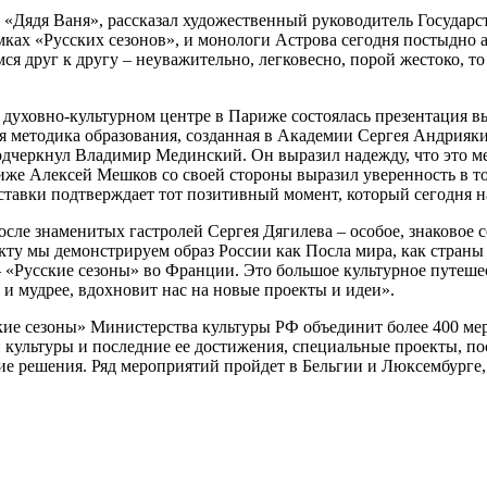
ля «Дядя Ваня», рассказал художественный руководитель Госуда
мках «Русских сезонов», и монологи Астрова сегодня постыдно а
я друг к другу – неуважительно, легковесно, порой жестоко, т
 духовно-культурном центре в Париже состоялась презентация 
 методика образования, созданная в Академии Сергея Андрияки,
 подчеркнул Владимир Мединский. Он выразил надежду, что это 
же Алексей Мешков со своей стороны выразил уверенность в том
ставки подтверждает тот позитивный момент, который сегодня н
сле знаменитых гастролей Сергея Дягилева – особое, знаковое 
кту мы демонстрируем образ России как Посла мира, как страны
– «Русские сезоны» во Франции. Это большое культурное путеше
е и мудрее, вдохновит нас на новые проекты и идеи».
кие сезоны» Министерства культуры РФ объединит более 400 ме
й культуры и последние ее достижения, специальные проекты, п
 решения. Ряд мероприятий пройдет в Бельгии и Люксембурге,