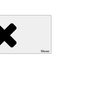
«Мир театрала»
Меню