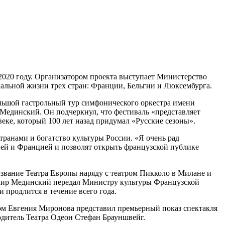
2020 году. Организатором проекта выступает Министерство
альной жизни трех стран: Франции, Бельгии и Люксембурга.
ольшой гастрольный тур симфонического оркестра имени
 Мединский. Он подчеркнул, что фестиваль «представляет
еке, который 100 лет назад придумал «Русские сезоны».
ранами и богатство культуры России. «Я очень рад
ией и Францией и позволят открыть французской публике
 звание Театра Европы наряду с театром Пикколо в Милане и
имир Мединский передал Министру культуры Французской
 продлится в течение всего года.
ом Евгения Миронова представил премьерный показ спектакля
дитель Театра Одеон Стефан Брауншвейг.