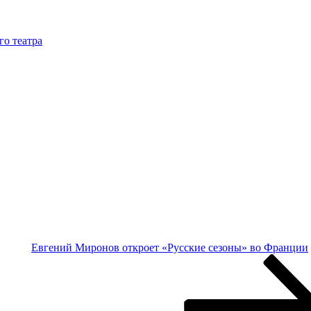
го театра
Евгений Миронов откроет «Русские сезоны» во Франции