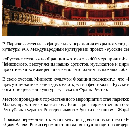
В Париже состоялась официальная церемония открытия междун
культуры РФ. Международный культурный проект «Русские сезо
««Русские сезоны» во Франции – это около 400 мероприятий: 
Чайковского, выступления наших артистов, музыкантов и цирк
практически все жанры» и отметил, что одним из важных событ
В свою очередь Министр культуры Франции подчеркнул, что «Р
присутствовать сегодня здесь на открытии фестиваля. «Русск
богатство русской культуры», – сказал Франк Ристер.
Местом проведения торжественного мероприятия стал парижски
Малым драматическим театром. 16 января в торжественной об
Республики Франку Ристеру символ «Русских сезонов» – Жар-П
В рамках церемонии открытия ведущий драматический театр Р
«Дядя Ваня». Режиссером постановки выступил один из лидер