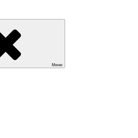
«Мир театрала»
Меню