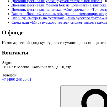
Дневник фестиваля: уроки русской театральной школы
10
Дневник фестиваля: Фрекен Бок из Копенгагена, кипрс
Дневник фестиваля: испанская «Снегурочка» и «Три сес
Валерий Яков: «Фестиваль объединил потрясающих людей
Что и где смотреть на фестивале «Мир русского театра»-2
Спектакли «Мира русского театра» сможет увидеть кажд
О фонде
Некоммерческий фонд культурных и гуманитарных инициатив 
Контакты
Адрес
119002 г. Москва. Калошин пер., д. 10, стр. 1
Телефон
+7 (499) 248 20 61