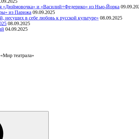
.09.2025
кая «Дюймовочка» и «Василий+Федерико» из Нью-Йорка
09.09.20
тры» из Парижа
09.09.2025
, несущих в себе любовь к русской культуре»
08.09.2025
025
08.09.2025
ый
04.09.2025
«Мир театрала»