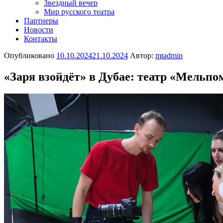
Звездный вечер
Мир русского театра
Партнеры
Новости
Контакты
Опубликовано
10.10.2024
21.10.2024
Автор:
mtadmin
«Заря взойдёт» в Дубае: театр «Мельп