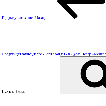
Предыдущая запись:
Назад
Следующая запись
Далее
«Заря взойдёт» в Дубае: театр «Мель
Искать: