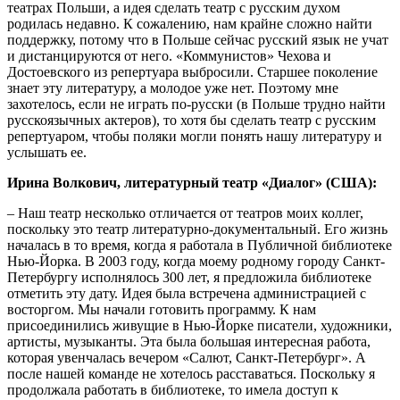
театрах Польши, а идея сделать театр с русским духом
родилась недавно. К сожалению, нам крайне сложно найти
поддержку, потому что в Польше сейчас русский язык не учат
и дистанцируются от него. «Коммунистов» Чехова и
Достоевского из репертуара выбросили. Старшее поколение
знает эту литературу, а молодое уже нет. Поэтому мне
захотелось, если не играть по-русски (в Польше трудно найти
русскоязычных актеров), то хотя бы сделать театр с русским
репертуаром, чтобы поляки могли понять нашу литературу и
услышать ее.
Ирина Волкович, литературный театр «Диалог» (США):
– Наш театр несколько отличается от театров моих коллег,
поскольку это театр литературно-документальный. Его жизнь
началась в то время, когда я работала в Публичной библиотеке
Нью-Йорка. В 2003 году, когда моему родному городу Санкт-
Петербургу исполнялось 300 лет, я предложила библиотеке
отметить эту дату. Идея была встречена администрацией с
восторгом. Мы начали готовить программу. К нам
присоединились живущие в Нью-Йорке писатели, художники,
артисты, музыканты. Эта была большая интересная работа,
которая увенчалась вечером «Салют, Санкт-Петербург». А
после нашей команде не хотелось расставаться. Поскольку я
продолжала работать в библиотеке, то имела доступ к