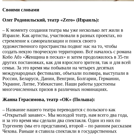
Своими словами
Олег Родовильский, театр «Zero» (Израиль):
– К моменту создания театра мы уже несколько лет жили в
Израиле. Как артисты, участвовали в разных проектах, но
стремление к самореализации и поиск своего
художественного пространства подвиг нас на то, чтобы
создать некую творческую территорию. Всё началось с романа
Кобо Абэ «Женщина в песках» и затем продолжилось в 35-ти
других постановках, как для взрослого зрителя, так и для всей
семьи. За это время мы побывали на четырех десятках
международных фестивалях, объехали полмира, выступали в
России, Беларуси, Дании, Венгрии, Болгарии, Германии,
Украине, Литве, Узбекистане. Наши работы удостоены
многочисленных призов в различных номинациях.
Жанна Герасимова, театр «ОК» (Польша):
– Название нашего театра переводится с польского как
«Открытый занавес». Мы молодой театр, нам всего два года,
и за это время мы сделали два спектакля. Один из них по
Тургеневу (мы его представим), второй – по ранним рассказам
Чехова. Раньше я ставила спектакли в государственных