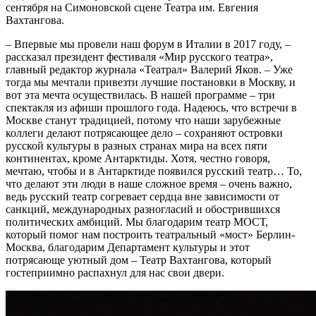
сентября на Симоновской сцене Театра им. Евгения
Вахтангова.
– Впервые мы провели наш форум в Италии в 2017 году, –
рассказал президент фестиваля «Мир русского театра»,
главный редактор журнала «Театрал» Валерий Яков. – Уже
тогда мы мечтали привезти лучшие постановки в Москву, и
вот эта мечта осуществилась. В нашей программе – три
спектакля из афиши прошлого года. Надеюсь, что встречи в
Москве станут традицией, потому что наши зарубежные
коллеги делают потрясающее дело – сохраняют островки
русской культуры в разных странах мира на всех пяти
континентах, кроме Антарктиды. Хотя, честно говоря,
мечтаю, чтобы и в Антарктиде появился русский театр… То,
что делают эти люди в наше сложное время – очень важно,
ведь русский театр согревает сердца вне зависимости от
санкций, международных разногласий и обострившихся
политических амбиций. Мы благодарим театр МОСТ,
который помог нам построить театральный «мост» Берлин-
Москва, благодарим Департамент культуры и этот
потрясающе уютный дом – Театр Вахтангова, который
гостеприимно распахнул для нас свои двери.