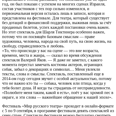
год, он был показан с успехом на многих сценах Израиля,
состав участников с тех пор сильно изменился, и
первоначальная версия осталась лишь в записи, которая и
представлена на фестивале. Для театра, который существует
без дотаций и финансовой поддержки, выживая лишь за счёт
проданных билетов, успех каждой постановки очень важен.
Но этот спектакль для Шарля Тиктинера особенно важен,
потому что он посвящён базовым смыслам — праве
художника, человека, народа на свой путь, на свою жизнь, на
свободу, справедливость и любовь.
«То, что происходи у вас на сцене — это вне возраста,
времени, места и жанра, — сказал во время обсуждения
спектакля Валерий Яков. — Я даже не заметил, с какого
момента перестал замечать костюмы актеров, играющих
собак, забыл о декорациях и символах… Меня увлекли
тексты, слова и смыслы. Спектакль, поставленный еще в
2014-ом году сегодня звучит с особой актуальностью, потому
что не важно кто ты — собака, человек или птица, когда у
тебя болит душа. И когда ты страдаешь от несправедливости.
«Полюбите меня таким, какой я есть», поёт у вас хромой пес в
овраге, и эти слова — важнейшее обращение к нашей эпохе».
Фестиваль «Мир русского театра» проходит в онлайн-формате
с 5 по 9 сентября, в программе фестиваля девять спектаклей из
семи стран. Спектакли фестиваля можно бесплатно смотреть