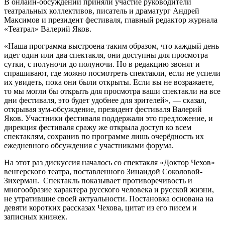
В онлайн-обсуждении приняли участие руководители
театральных коллективов, писатель и драматург Андрей
Максимов и президент фестиваля, главный редактор журнала
«Театрал» Валерий Яков.
«Наша программа выстроена таким образом, что каждый день
идет один или два спектакля, они доступны для просмотра
сутки, с полуночи до полуночи. Но в редакцию звонят и
спрашивают, где можно посмотреть спектакли, если не успели
их увидеть, пока они были открыты. Если вы не возражаете,
то мы могли бы открыть для просмотра ваши спектакли на все
дни фестиваля, это будет удобнее для зрителей», — сказал,
открывая зум-обсуждение, президент фестиваля Валерий
Яков. Участники фестиваля поддержали это предложение, и
дирекция фестиваля сражу же открыла доступ ко всем
спектаклям, сохранив по программе лишь очерёдность их
ежедневного обсуждения с участниками форума.
На этот раз дискуссия началось со спектакля «Доктор Чехов»
венгерского театра, поставленного Зинаидой Соколовой-
Зихерман. Спектакль показывает противоречивость и
многообразие характера русского человека и русской жизни,
не утратившие своей актуальности. Постановка основана на
девяти коротких рассказах Чехова, цитат из его писем и
записных книжек.