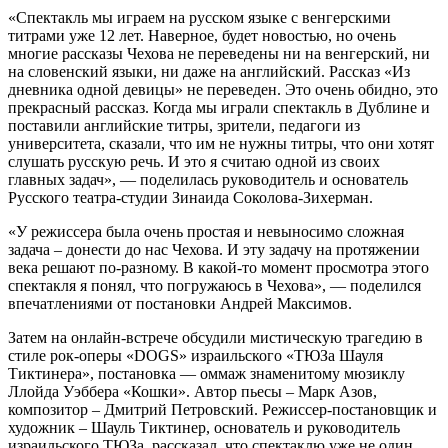
«Спектакль мы играем на русском языке с венгерскими
титрами уже 12 лет. Наверное, будет новостью, но очень
многие рассказы Чехова не переведены ни на венгерский, ни
на словенский языки, ни даже на английский. Рассказ «Из
дневника одной девицы» не переведен. Это очень обидно, это
прекрасный рассказ. Когда мы играли спектакль в Дублине и
поставили английские титры, зрители, педагоги из
университета, сказали, что им не нужны титры, что они хотят
слушать русскую речь. И это я считаю одной из своих
главных задач», — поделилась руководитель и основатель
Русского театра-студии Зинаида Соколова-Зихерман.
«У режиссера была очень простая и невыносимо сложная
задача – донести до нас Чехова. И эту задачу на протяжении
века решают по-разному. В какой-то момент просмотра этого
спектакля я понял, что погружаюсь в Чехова», — поделился
впечатлениями от постановки Андрей Максимов.
Затем на онлайн-встрече обсудили мистическую трагедию в
стиле рок-оперы «DOGS» израильского «ТЮЗа Шауля
Тиктинера», постановка — оммаж знаменитому мюзиклу
Ллойда Уэббера «Кошки». Автор пьесы – Марк Азов,
композитор – Дмитрий Петровский. Режиссер-постановщик и
художник – Шауль Тиктинер, основатель и руководитель
израильского ТЮЗа, рассказал, что спектаклю уже не один