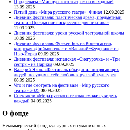
Продлеваем «Мир русского театра» на выходные!
13.09.2025
Пятый день «Мира русского театра». Финал
12.09.2025
Дневник фестиваля: пластическая драма, предметный
театр и «Прекрасное воскресенье для пикника»
11.09.2025
Дневник фестиваля: уроки русской театральной школы
10.09.2025
Дневник фестиваля: Фрекен Бок из Копенгагена,
кипрская «Дюймовочка» и «Василий+Федерико» из
Нью-Йорка
09.09.2025
Дневник фестиваля: испанская «Снегурочка» и «Три
сестры» из Парижа
09.09.2025
Валерий Яков: «Фестиваль объединил потрясающих
людей, несущих в себе любовь к русской культуре»
08.09.2025
Что и где смотреть на фестивале «Мир русского
театра»-2025
08.09.2025
Спектакли «Мира русского театра» сможет увидеть
каждый
04.09.2025
О фонде
Некоммерческий фонд культурных и гуманитарных