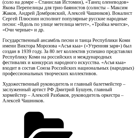
(соло на домре – Станислав Истомин), «Танец оленеводов»
Якова Перепелицы для трио баянистов (солисты – Максим
Жаков, Андрей Домбровский, Алексей Чашников). Вокалист
Сергей Плюснин исполнит популярные русские народные
песни: «Вдоль по улице метелица метет», «Тройка мчится»,
«Очи черные» и др.
Государственный ансамбль песни и танца Республики Коми
имени Виктора Морозова «Асъя кыа» («Утренняя заря») был
создан в 1939 году. За 80 лет коллектив успешно представлял
Республику Коми на российских и международных
фестивалях и конкурсах народного искусства. «Асъя кыа»
входит в состав Союза Российских национальных (народных)
профессиональных творческих коллективов.
Художественный руководитель и главный балетмейстер –
заслуженный артист РФ Дмитрий Бушуев, главный
хормейстер – Алексей Разбаков, руководитель оркестра –
Алексей Чашников.