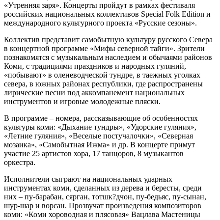
«Утренняя заря». Концерты пройдут в рамках фестиваля
российских национальных коллективов Special Folk Edition и
международного культурного проекта «Русские сезоны».
Коллектив представит самобытную культуру русского Севера
в концертной программе «Мифы северной тайги». Зрители
познакомятся с музыкальным наследием и обычаями районов
Коми, с традициями праздников и народных гуляний,
«побывают» в оленеводческой тундре, в таежных уголках
севера, в южных районах республики, где распространены
лирические песни под аккомпанемент национальных
инструментов и игровые молодежные пляски.
В программе – номера, рассказывающие об особенностях
культуры коми: «Дыхание тундры», «Удорские гуляния»,
«Летние гуляния», «Веселые постучалочки», «Северная
мозаика», «Самобытная Ижма» и др. В концерте примут
участие 25 артистов хора, 17 танцоров, 8 музыкантов
оркестра.
Исполнители сыграют на национальных ударных
инструментах коми, сделанных из дерева и бересты, среди
них – пу-барабан, сярган, тотшк?дчон, пу-бедьяс, пу-сынан,
шур-шар и ворсан. Прозвучат произведения композиторов
коми: «Коми хороводная и плясовая» Вацлава Мастеницы