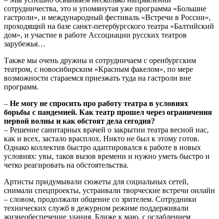
сотрудничества, это и упомянутая уже программа «Большие
гастроли», и международный фестиваль «Встречи в России»,
проходящий на базе санкт-петербургского театра «Балтийский
дом», и участие в работе Ассоциации русских театров
зарубежья…
Также мы очень дружны и сотрудничаем с оренбургским
театром, с новосибирским «Красным факелом», по мере
возможности стараемся приезжать туда на гастроли вне
программ.
–
Не могу не спросить про работу театра в условиях
борьбы с пандемией. Как театр прошел через ограничения
первой волны и как обстоят дела сегодня?
– Решение санитарных врачей о закрытии театра весной нас,
как и всех, застало врасплох. Никто не был к этому готов.
Однако коллектив быстро адаптировался к работе в новых
условиях: увы, таков вызов времени и нужно уметь быстро и
четко реагировать на обстоятельства.
Артисты придумывали сюжеты для социальных сетей,
снимали спецпроекты, устраивали творческие встречи онлайн
– словом, продолжали общение со зрителем. Сотрудники
технических служб в дежурном режиме поддерживали
жизнеобеспечение здания. Ближе к маю, с ослаблением