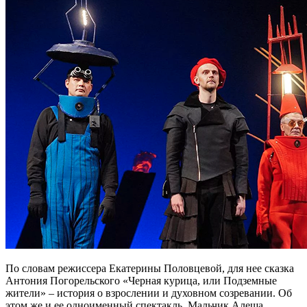
По словам режиссера Екатерины Половцевой, для нее сказка
Антония Погорельского «Черная курица, или Подземные
жители» – история о взрослении и духовном созревании. Об
этом же и ее одноименный спектакль. Мальчик Алеша