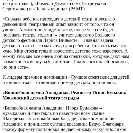
театр эстрады), «Ромео и Джульетта» (Театриум на
Серпуховке) и «Черная курица» (РАМТ).
«Сначала ребенок приходит в детский театр, и весь его
дальнейший театральный опыт зависит от того, что он
увидит. А может он увидеть такое, после чего не будет
посещать театры годами! – считает директор Большого
детского фестиваля Лариса Вильясте. – Главная задача
детского театра – создать чудо для ребенка. Показать ему это
чудо. Мир стремительно взрослеет, детство тоже взрослеет. А
между тем, мы все очень любим спектакли, которые дают нам
возможность вернуться в детство. Таких спектаклей немного,
но они есть».
И лидеры премии в номинации «Лучшие спектакли для детей
и юношества» – отличный пример детских постановок.
«Волшебная лампа Аладдина». Режиссер Игорь Бунаков.
Московский детский театр эстрады
«Волшебная лампа Аладдина» Игоря Бунакова –
музыкальный спектакль по известной всем сказке
Шахерезады о «спокойном» Багдаде, отважном юноше
Аладдине и принцессе султана красавице Будур. Благодаря
своему формату постановка не дает никому заскучать: лихой