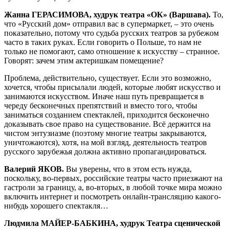
Жанна ГЕРАСИМОВА, худрук театра «ОК» (Варшава).
То,
что «Русский дом» отправил вас в супермаркет, – это очень
показательно, потому что судьба русских театров за рубежом
часто в таких руках. Если говорить о Польше, то нам не
только не помогают, само отношение к искусству – странное.
Говорят: зачем этим актеришкам помещение?
Проблема, действительно, существует. Если это возможно,
хочется, чтобы присылали людей, которые любят искусство и
занимаются искусством. Иначе наш путь превращается в
череду бесконечных препятствий и вместо того, чтобы
заниматься созданием спектаклей, приходится бесконечно
доказывать свое право на существование. Всё держится на
чистом энтузиазме (поэтому многие театры закрываются,
уничтожаются), хотя, на мой взгляд, деятельность театров
русского зарубежья должна активно пропагандироваться.
Валерий ЯКОВ.
Вы уверены, что в этом есть нужда,
поскольку, во-первых, российские театры часто приезжают на
гастроли за границу, а, во-вторых, в любой точке мира можно
включить интернет и посмотреть онлайн-трансляцию какого-
нибудь хорошего спектакля…
Людмила МАЙЕР-БАБКИНА, худрук Театра сценической