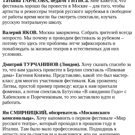
Татьяна ТАРАСОВА, педагог ГИТИСа.
Мне кажется, что
фестиваль хорошо бы провести в Москве – для того, чтобы
артисты и режиссеры театров русского зарубежья в свободное
от работы время могли бы смотреть спектакли, изучать
русскую театральную школу.
Валерий ЯКОВ.
Москва закормлена. Собрать зрителей всегда
непросто. Мы почему и проводим фестиваль за рубежом –
потому что здесь эти проблемы легче зафиксировать и
понаблюдать за жизнью театров в естественных для них
условиях.
Дмитрий ТУРЧАНИНОВ (Лондон).
Хочу сказать спасибо за
то, что вам удалось привезти в Берлин спектакль «Пиковая
дама» Евгения Князева. Представляю, какой это был мастер-
класс для многих участников фестиваля. Как уроженец
Литвы, простой пример приведу: когда к нам приехали
фоменки, а потом спектакль Бутусова «В ожидании Годо» с
Хабенским и Пореченковым, то это заставляло идти и
работать.
Ян СМИРНИЦКИЙ, обозреватель «Московского
комсомольца».
Хочу напомнить о первом фестивале «Мир
русского театра», который проходил в прошлом году в
Италии. Там было мало профессионалов. Подходишь к
артисту после спектакля и выясняется, что он, например,