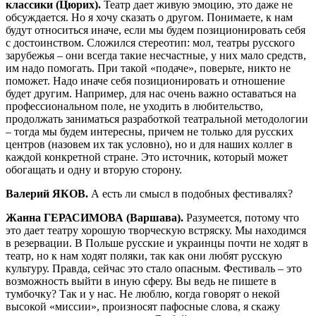
классики (Цюрих).
Театр дает живую эмоцию, это даже не
обсуждается. Но я хочу сказать о другом. Понимаете, к нам
будут относиться иначе, если мы будем позиционировать себя
с достоинством. Сложился стереотип: мол, театры русского
зарубежья – они всегда такие несчастные, у них мало средств,
им надо помогать. При такой «подаче», поверьте, никто не
поможет. Надо иначе себя позиционировать и отношение
будет другим. Например, для нас очень важно оставаться на
профессиональном поле, не уходить в любительство,
продолжать заниматься разработкой театральной методологии
– тогда мы будем интересны, причем не только для русских
центров (назовем их так условно), но и для наших коллег в
каждой конкретной стране. Это источник, который может
обогащать и одну и вторую сторону.
Валерий ЯКОВ.
А есть ли смысл в подобных фестивалях?
Жанна ГЕРАСИМОВА (Варшава).
Разумеется, потому что
это дает театру хорошую творческую встряску. Мы находимся
в резервации. В Польше русские и украинцы почти не ходят в
театр, но к нам ходят поляки, так как они любят русскую
культуру. Правда, сейчас это стало опасным. Фестиваль – это
возможность выйти в иную сферу. Вы ведь не пишете в
тумбочку? Так и у нас. Не люблю, когда говорят о некой
высокой «миссии», произносят пафосные слова, я скажу