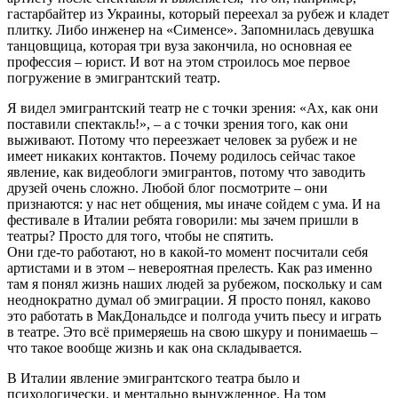
гастарбайтер из Украины, который переехал за рубеж и кладет
плитку. Либо инженер на «Сименсе». Запомнилась девушка
танцовщица, которая три вуза закончила, но основная ее
профессия – юрист. И вот на этом строилось мое первое
погружение в эмигрантский театр.
Я видел эмигрантский театр не с точки зрения: «Ах, как они
поставили спектакль!», – а с точки зрения того, как они
выживают. Потому что переезжает человек за рубеж и не
имеет никаких контактов. Почему родилось сейчас такое
явление, как видеоблоги эмигрантов, потому что заводить
друзей очень сложно. Любой блог посмотрите – они
признаются: у нас нет общения, мы иначе сойдем с ума. И на
фестивале в Италии ребята говорили: мы зачем пришли в
театры? Просто для того, чтобы не спятить.
Они где-то работают, но в какой-то момент посчитали себя
артистами и в этом – невероятная прелесть. Как раз именно
там я понял жизнь наших людей за рубежом, поскольку и сам
неоднократно думал об эмиграции. Я просто понял, каково
это работать в МакДональдсе и полгода учить пьесу и играть
в театре. Это всё примеряешь на свою шкуру и понимаешь –
что такое вообще жизнь и как она складывается.
В Италии явление эмигрантского театра было и
психологически, и ментально вынужденное. На том