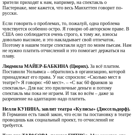
зрители приходят к нам, например, на спектакль о
Пастернаке, мне кажется, что весь Манхеттен говорит по-
русски.
Если говорить о проблемах, то, пожалуй, одна проблема
чувствуется особенно остро. Я говорю об авторском праве. В
США оно соблюдается очень строго, к тому же, взносы
довольно высокие, и это накладывает свой отпечаток.
Поэтому в нашем театре спектакли идут по моим пьесам. Нам
не нужно платить отчислений и это помогает держаться на
плаву.
Людмила МАЙЕР-БАБКИНА (Цюрих).
За всё платим.
Поставили Уильямса – обратились в организацию, которой
принадлежат его права. У нас спросили: «Сколько мест в
театре?» Я говорю: «60 мест». – «С вас 60 франков за
спектакль». Для нас это приличные деньги и потому
спектакль мы пока не играем. И так во всём – даже за
разрешение на адаптацию надо платить.
Нелли КУНИНА, завлит театра «Кулисы» (Дюссельдорф).
В Германии есть такой закон, что если ты постановку в театре
проводишь как социальный проект, то отчислений не
требуется.