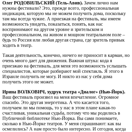
Олег РОДОВИЛЬСКИЙ (Тель-Авив).
Зачем лично нам
нужны фестивали? Это, прежде всего, профессиональная
индикация, которую мы не можем получить дома, поскольку
там мы всегда чужие. А приезжая на фестиваль, мы имеем
возможность увидеть, показаться, понять, как нас
воспринимают на другом уровне и зрительском и
профессиональном, на живом и мощном театральном поле –
будь то Россия или любая другая страна, где зритель привык
ходить в театр.
Такая деятельность, конечно, ничего не приносит в карман, но
очень много дает для движения. Важная штука: кода я
приезжаю на фестиваль, для меня это возможность услышать
специалистов, которые разбирают мой спектакль. Я этого в
Израиле получить не могу. И никто из нас у себя дома
получить этого не может.
Ирина ВОЛКОВИЧ, худрук театра «Диалог» (Нью-Йорк).
Ваш фестиваль произвел на меня впечатление. Огромное
спасибо. Это другая энергетика. А что касается того,
получаем ли мы помощь, то у нас в этом плане какая-то
счастливая, уникальная судьба, потому что мы родились в
Публичной библиотеке Нью-Йорка. Вы сами понимаете,
сколько в Нью-Йорке театров. У меня спрашивают: как вы
осмелились? А нам просто было интересно. И сегодня, когда