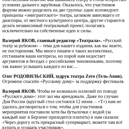
условиях дальнего зарубежья. Оказалось, что участников
форума можно разделить на две группы: одни исповедуют
принципы «эмигрантского» театра, целиком зависящего от
диаспоры, от местного культурного центра, другие стараются
делать независимый театральный проект, полагаясь
исключительно на собственные идеи и силы.
Валерий ЯКОВ, главный редактор «Театрала».
«Русский
театр за рубежом» – тема для нашего издания, как вы знаете,
не посторонняя. Мы много пишем о таких коллективах,
отстаиваем ваши интересы, но порой нам недостает
аргументов в беседах с российскими чиновниками, поэтому
так важно услышать каждого из вас…
Олег РОДОВИЛЬСКИЙ, худрук театра Zero (Тель-Авив).
Огромное спасибо «Русскому дому» за поддержку фестиваля.
Валерий ЯКОВ.
Чтобы не возникало иллюзий по поводу
«Русского дома»: этот зал мы арендовали. Даже по случаю
Дня России (круглый стол состоялся 12 июня. – «Т») нам не
удалось договориться о том, чтобы для участников
мероприятия поставили хотя бы бутылочки с водой (за
каждый шаг в Берлине приходится платить) и нам сказали:
«Через дорогу есть прекрасный супермаркет, можете там всё
купить и угощать участников».