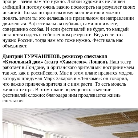
проще – зачем нам это нужно. Любой художник не лишен
амбиций и потому очень важно посмотреть на результат своих
исканий. Только по зрительскому восприятию и можно
понять, зачем ты это делаешь и в правильном ли направлении
движешься. А фестивальная публика, сами понимаете,
совершенно особая. И если фестивалей не будет, то каждый
останется сидеть в собственном резервате. Ведь если это
нужно России, тогда нам это тоже нужно. Фестиваль нас
объединяет.
Дмитрий ТУРЧАНИНОВ, режиссер спектакля
«Кукольный дом» (театр «Хамелеон», Лондон).
Наш театр
работает в Лондоне, и британского зрителя мы воспринимаем
так же, как и российского. Мне в этом плане нравится модель,
которую придумал Марк Захаров в «Ленкоме»: он говорил,
что важно привлечь зрителя и с ним расти. То есть модель
живого театра. В этом плане переоценить значение
фестивалей сложно: благодаря ним продлевается жизнь
спектакля.